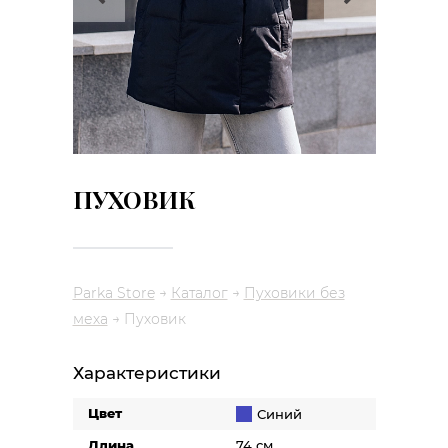
ПУХОВИК
Parka Store
→
Каталог
→
Пуховики без
меха
→
Пуховик
Характеристики
Цвет
Синий
Длина
74 см