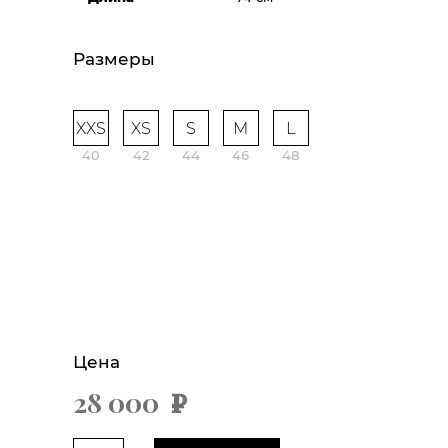
Размеры
XXS
XS
S
M
L
40
42
44
46
48
Цена
28 000
х