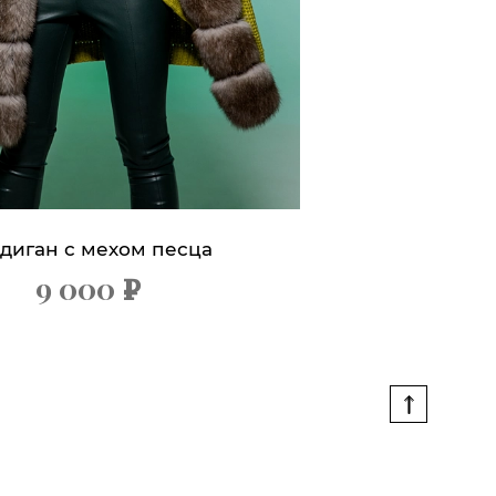
диган с мехом песца
9 000
х