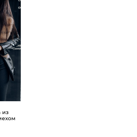
 из
мехом