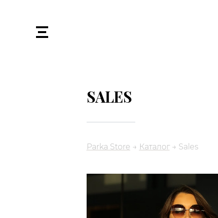
SALES
Parka Store
→
Каталог
→
Sales