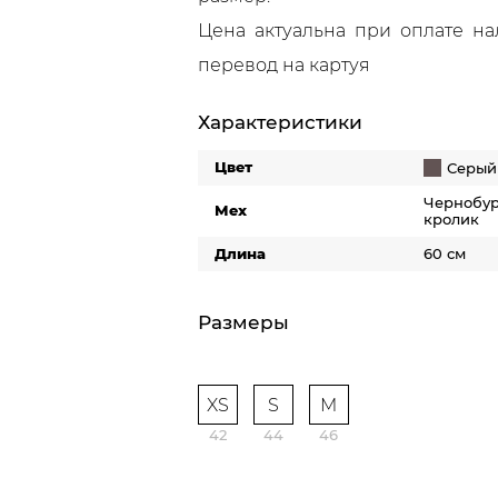
Цена актуальна при оплате н
перевод на картуя
Характеристики
Цвет
Серый
Чернобур
Мех
кролик
Длина
60 см
Размеры
XS
S
M
42
44
46