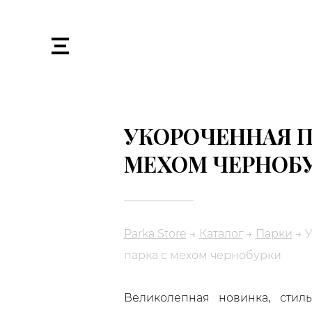
УКОРОЧЕННАЯ П
МЕХОМ ЧЕРНОБ
Parka Store
→
Каталог
→
Парки
→
У
парка с мехом чернобурки
Великолепная новинка, стил