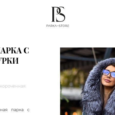
АРКА С
УРКИ
короченная
ьная парка с