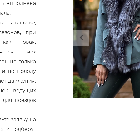
ль выполнена
ала.
ична в носке,
сезонов, при
 как новая.
яется мех
лен не только
 и по подолу
ает движения,
шек ведущих
е для поездок
ьте заявку на
ся и подберут