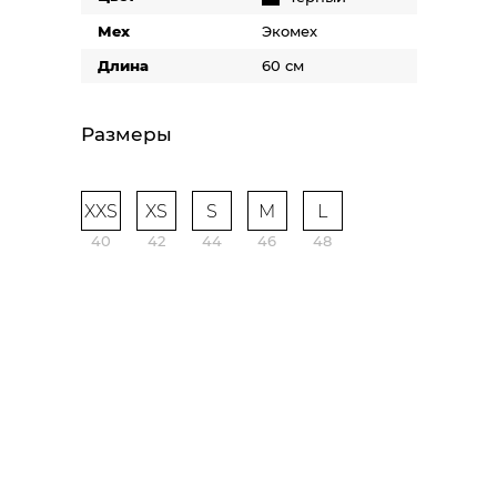
Мех
Экомех
Длина
60 см
Размеры
XXS
XS
S
M
L
40
42
44
46
48