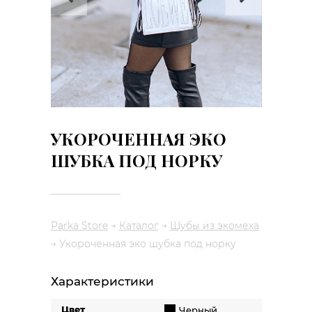
УКОРОЧЕННАЯ ЭКО
ШУБКА ПОД НОРКУ
Parka Store
→
Каталог
→
Шубы из экомеха
→
Укороченная эко шубка под норку
Характеристики
Цвет
Черный