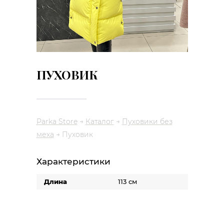
ПУХОВИК
Parka Store
→
Каталог
→
Пуховики без
меха
→
Пуховик
Характеристики
Длина
113 см